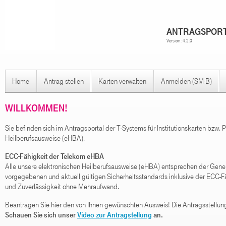
ANTRAGSPORT
Version: 4.2.0
Home
Antrag stellen
Karten verwalten
Anmelden (SM-B)
WILLKOMMEN!
Sie befinden sich im Antragsportal der T-Systems für Institutionskarten bzw.
Heilberufsausweise (eHBA).
ECC-Fähigkeit der Telekom eHBA
Alle unsere elektronischen Heilberufsausweise (eHBA) entsprechen der Genera
vorgegebenen und aktuell gültigen Sicherheitsstandards inklusive der ECC-Fäh
und Zuverlässigkeit ohne Mehraufwand.
Beantragen Sie hier den von Ihnen gewünschten Ausweis! Die Antragsstellun
Schauen Sie sich unser
Video zur Antragstellung
an.