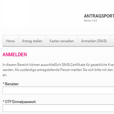
ANTRAGSPORT
Version: 4.2.0
Home
Antrag stellen
Karten verwalten
Anmelden (SM-B)
ANMELDEN
In diesem Bereich können ausschließlich SM-B-Zertifikate für gesetzliche Kr
werden. Als zuständige antragstellende Person melden Sie sich bitte mit den 
an.
*
Benutzer:
*
OTP Einmalpasswort: