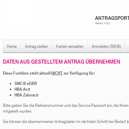
ANTRAGSPORT
Version: 4.2.0
Home
Antrag stellen
Karten verwalten
Anmelden (SM-B)
DATEN AUS GESTELLTEM ANTRAG ÜBERNEHMEN
Diese Funktion steht aktuell
NICHT
zur Verfügung für:
SMC-B eGBR
HBA Arzt
HBA Zahnarzt
Bitte geben Sie die Referenznummer und das Service-Passwort ein, die Ihne
mitgeteilt wurden.
Sie können die übernommenen Antragdaten im nächsten Schritt bei Bedarf ä